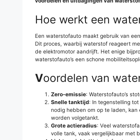
voordelen en uitdagingen van waterstof
Hoe werkt een wate
Een waterstofauto maakt gebruik van een b
Dit proces, waarbij waterstof reageert met 
de elektromotor aandrijft. Het enige bij
waterstofauto’s een schone mobiliteitsop
V
oordelen van water
Zero-emissie
: Waterstofauto’s stot
Snelle tanktijd
: In tegenstelling to
nodig hebben om op te laden, kan 
worden volgetankt.
Grote actieradius
: Veel waterstof
volle tank, vaak vergelijkbaar met 