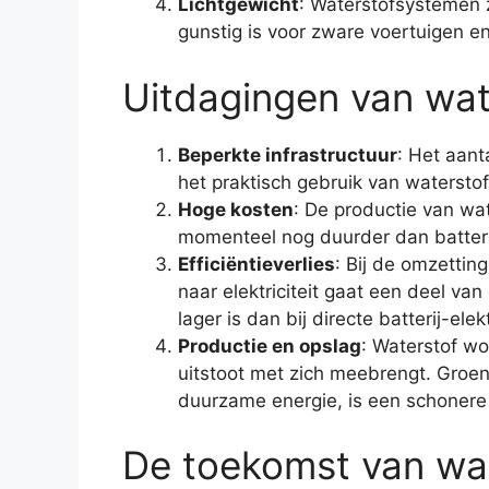
Lichtgewicht
: Waterstofsystemen z
gunstig is voor zware voertuigen e
Uitdagingen van wat
Beperkte infrastructuur
: Het aant
het praktisch gebruik van watersto
Hoge kosten
: De productie van wat
momenteel nog duurder dan batterij
Efficiëntieverlies
: Bij de omzetting
naar elektriciteit gaat een deel van
lager is dan bij directe batterij-elek
Productie en opslag
: Waterstof w
uitstoot met zich meebrengt. Groen
duurzame energie, is een schonere
De toekomst van wat