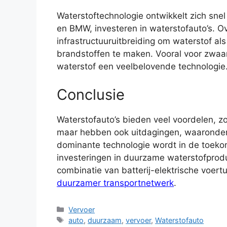
Waterstoftechnologie ontwikkelt zich snel
en BMW, investeren in waterstofauto’s. 
infrastructuuruitbreiding om waterstof als
brandstoffen te maken. Vooral voor zwaar
waterstof een veelbelovende technologie
Conclusie
Waterstofauto’s bieden veel voordelen, zoa
maar hebben ook uitdagingen, waaronder k
dominante technologie wordt in de toekom
investeringen in duurzame waterstofproduct
combinatie van batterij-elektrische voert
duurzamer transportnetwerk
.
Categorieën
Vervoer
Tags
auto
,
duurzaam
,
vervoer
,
Waterstofauto