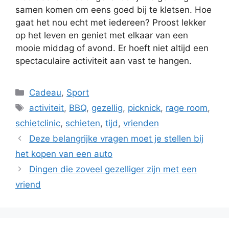
samen komen om eens goed bij te kletsen. Hoe
gaat het nou echt met iedereen? Proost lekker
op het leven en geniet met elkaar van een
mooie middag of avond. Er hoeft niet altijd een
spectaculaire activiteit aan vast te hangen.
Categorieën
Cadeau
,
Sport
Tags
activiteit
,
BBQ
,
gezellig
,
picknick
,
rage room
,
schietclinic
,
schieten
,
tijd
,
vrienden
Deze belangrijke vragen moet je stellen bij
het kopen van een auto
Dingen die zoveel gezelliger zijn met een
vriend